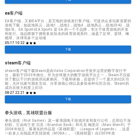
ea客户端
EA客户端，又称EA平台，是艺电的游戏发行客户端。可提供众多玩家喜爱的
游戏下载，如战地风云，战地1，战地2，战地4，战地风云，战地2042，战
地6等。EA SportsEA Sports 是 EA 的一个子品牌，专注于体育游戏的开发
和发行。该品牌旗下拥有多款知名的体育游戏系列，涵盖了足球、篮球、橄
榄球、冰球等多个运动项
05-17 10:32
star
star
star
下载
steam客户端
steam客户端下载Steam是由Valve Corporation开发并运营的数字发行平
台，最初于2003年推出。作为全球最大的数字游戏平台之一，Steam不仅提
供了数以千计的游戏供玩家购买、下载和体验，还提供了一个庞大的社区功
能，允许玩家与朋友互动、分享游戏心得以及参加各种社区活动。Steam的
成功在很大程度上归功
08-27 22:21
star
star
star
下载
拳头游戏，英雄联盟台服
拳头游戏（Riot Games）是一家美国电子游戏开发和发行公司，总部位于洛
杉矶。它由布兰登·贝克（Brandon Beck）和马克·梅里尔（Marc Merrill）于
2006年创立，最著名的作品是《英雄联盟》（League of Legends），这是
一款多人在线战术竞技游戏（MOBA）。《英雄联盟》自2009年发