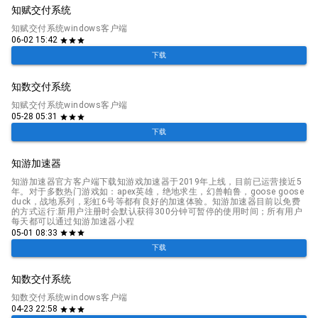
知赋交付系统
知赋交付系统windows客户端
06-02 15:42
star
star
star
下载
知数交付系统
知赋交付系统windows客户端
05-28 05:31
star
star
star
下载
知游加速器
知游加速器官方客户端下载知游戏加速器于2019年上线，目前已运营接近5
年。对于多数热门游戏如：apex英雄，绝地求生，幻兽帕鲁，goose goose
duck，战地系列，彩虹6号等都有良好的加速体验。知游加速器目前以免费
的方式运行:新用户注册时会默认获得300分钟可暂停的使用时间；所有用户
每天都可以通过知游加速器小程
05-01 08:33
star
star
star
下载
知数交付系统
知数交付系统windows客户端
04-23 22:58
star
star
star