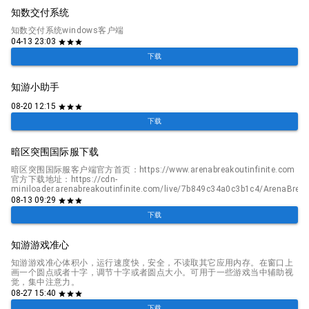
知数交付系统
知数交付系统windows客户端
04-13 23:03
star
star
star
下载
知游小助手
08-20 12:15
star
star
star
下载
暗区突围国际服下载
暗区突围国际服客户端官方首页：https://www.arenabreakoutinfinite.com
官方下载地址：https://cdn-
miniloader.arenabreakoutinfinite.com/live/7b849c34a0c3b1c4/ArenaBreako
08-13 09:29
star
star
star
下载
知游游戏准心
知游游戏准心体积小，运行速度快，安全，不读取其它应用内存。在窗口上
画一个圆点或者十字，调节十字或者圆点大小。可用于一些游戏当中辅助视
觉，集中注意力。
08-27 15:40
star
star
star
下载