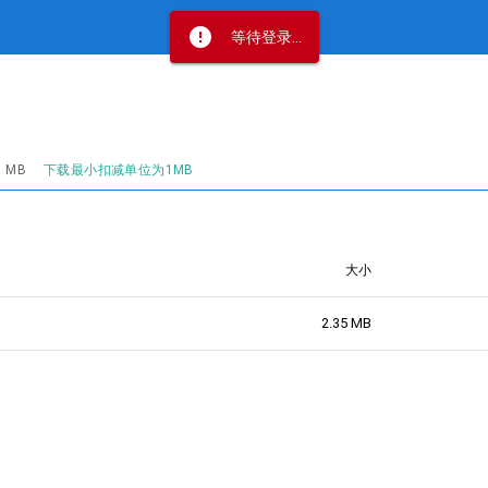
error
等待登录...
 MB
下载最小扣减单位为1MB
大小
2.35 MB