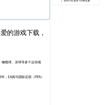
广告约30s,获得100M流量
喜爱的游戏下载，
。
球、橄榄球、冰球等多个运动项
，EA因与国际足联（FIFA）