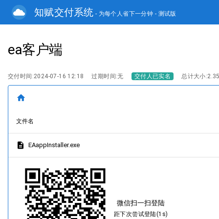
知赋交付系统
- 为每个人省下一分钟
- 测试版
ea客户端
交付时间:2024-07-16 12:18
过期时间:无
交付人已实名
总计大小:2.35
home
文件名
description
EAappInstaller.exe
微信扫一扫登陆
距下次尝试登陆(1s)